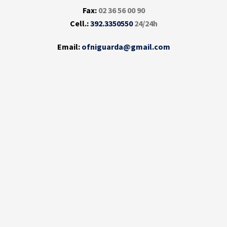
Fax:
02 36 56 00 90
Cell.:
392.3350550
24/24h
Email:
ofniguarda@gmail.com