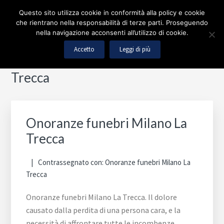
Passa
Passa
Skip
Questo sito utilizza cookie in conformità alla policy e cookie
al
alla
to
Menu
che rientrano nella responsabilità di terze parti. Proseguendo
contenuto
barra
footer
nella navigazione acconsenti all’utilizzo di cookie.
principale
laterale
navigation
Accetto
Leggi di più
primaria
Barra
Onoranze funebri Milano La
laterale
Trecca
primaria
Onoranze funebri Milano La
Trecca
Contrassegnato con:
Onoranze funebri Milano La
Trecca
Onoranze funebri Milano La Trecca. Il dolore
causato dalla perdita di una persona cara, e la
necessità di affrontare tutte le incombenze