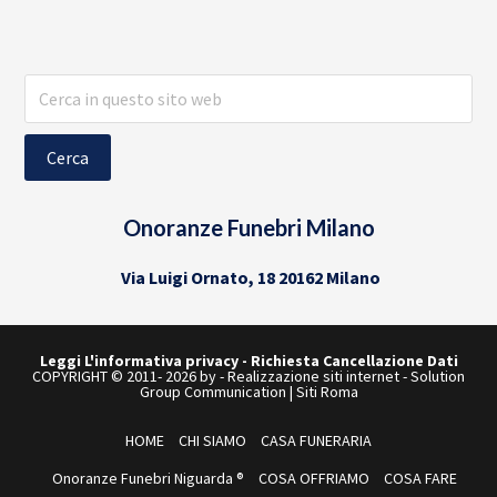
Cerca
in
questo
sito
web
Onoranze Funebri Milano
Via Luigi Ornato, 18 20162 Milano
Leggi L'informativa privacy
-
Richiesta Cancellazione Dati
COPYRIGHT © 2011- 2026 by -
Realizzazione siti internet
-
Solution
Group Communication
|
Siti Roma
HOME
CHI SIAMO
CASA FUNERARIA
Onoranze Funebri Niguarda ®
COSA OFFRIAMO
COSA FARE