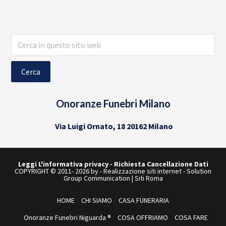
Cerca
in
questo
sito
web
Onoranze Funebri Milano
Via Luigi Ornato, 18 20162 Milano
Leggi L'informativa privacy
-
Richiesta Cancellazione Dati
COPYRIGHT © 2011- 2026 by -
Realizzazione siti internet
-
Solution
Group Communication
|
Siti Roma
HOME
CHI SIAMO
CASA FUNERARIA
Onoranze Funebri Niguarda ®
COSA OFFRIAMO
COSA FARE