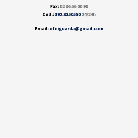
Fax:
02 36 56 00 90
Cell.:
392.3350550
24/24h
Email:
ofniguarda@gmail.com