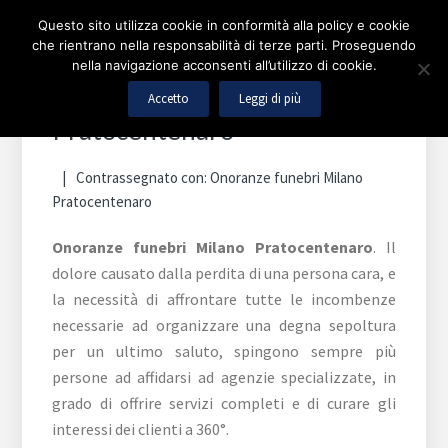
Passa
Passa
Passa
Skip
Questo sito utilizza cookie in conformità alla policy e cookie
alla
al
alla
to
che rientrano nella responsabilità di terze parti. Proseguendo
Barra
navigazione
contenuto
barra
footer
nella navigazione acconsenti all’utilizzo di cookie.
laterale
primaria
principale
laterale
navigation
Onoranze funebri Milano
Accetto
Leggi di più
primaria
primaria
Pratocentenaro
Contrassegnato con:
Onoranze funebri Milano
Pratocentenaro
Onoranze funebri Milano Pratocentenaro
. Il
dolore causato dalla perdita di una persona cara, e
la necessità di affrontare tutte le incombenze
necessarie ad organizzare una degna sepoltura
per un ultimo saluto, spingono sempre più
persone ad affidarsi ad agenzie specializzate, in
grado di offrire servizi completi e di curare gli
interessi dei clienti a 360°.