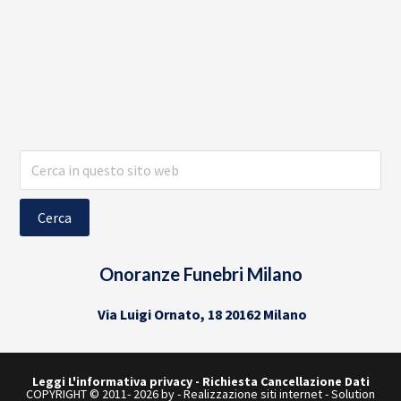
Cerca
in
questo
sito
web
Onoranze Funebri Milano
Via Luigi Ornato, 18 20162 Milano
Leggi L'informativa privacy
-
Richiesta Cancellazione Dati
COPYRIGHT © 2011- 2026 by -
Realizzazione siti internet
-
Solution