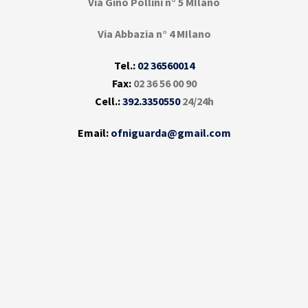
Via Gino Pollini n° 5 MIlano
Via Abbazia n° 4 MIlano
Tel.:
02 36560014
Fax:
02 36 56 00 90
Cell.:
392.3350550
24/24h
Email:
ofniguarda@gmail.com